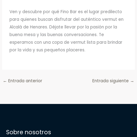
Ven y descubre por qué Fino Bar es el lugar predilecto
para quienes buscan disfrutar del auténtico vermut en
Alcalá de Henares. Déjate llevar por la pasión por la
buena mesa y las buenas conversaciones. Te
esperamos con una copa de vermut lista para brindar
por la vida y sus pequeños placeres.
←
Entrada anterior
Entrada siguiente
→
Sobre nosotros